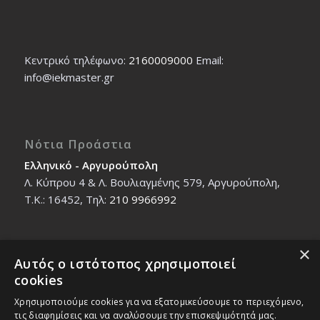
Κεντρικό τηλέφωνο:
2160009000
Εmail:
info@iekmaster.gr
Νότια Προάστια
Ελληνικό - Αργυρούπολη
Λ. Κύπρου 4 & Λ. Βουλιαγμένης 579, Αργυρούπολη,
T.K.: 16452, Τηλ:
210 9966992
×
Αυτός ο ιστότοπος χρησιμοποιεί
Βόρεια Προάστια
cookies
Νέο Ηράκλειο - Μαρούσι
Χρησιμοποιούμε cookies για να εξατομικεύσουμε το περιεχόμενο,
Ζαλοκώστα 18 & Εμμανουήλ Παπαδάκη 12, T.K.:
τις διαφημίσεις και να αναλύσουμε την επισκεψιμότητά μας.