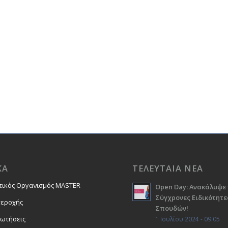
ΚΑ
ΤΕΛΕΥΤΑΙΑ ΝΕΑ
τικός Οργανισμός MASTER
Open Day: Ανακάλυψε 
Σύγχρονες Ειδικότητε
περοχής
Σπουδών!
ρωτήσεις
1 Ιουλίου 2024 - 09:05