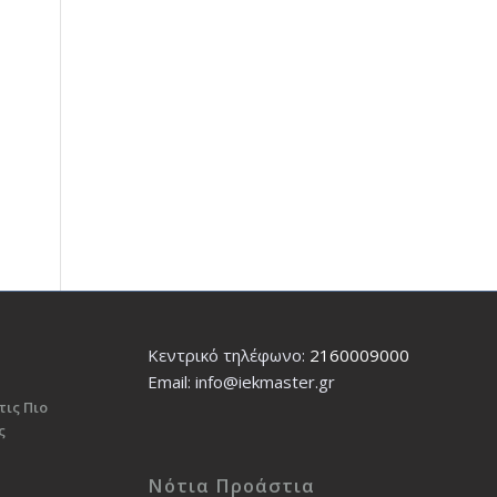
Κεντρικό τηλέφωνο:
2160009000
Εmail: info@iekmaster.gr
τις Πιο
ς
Νότια Προάστια