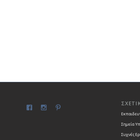
ΣΧΕΤΙ
Εκπαιδευ
Σημεία Υ
Συχνές Ε