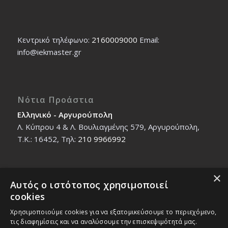
Κεντρικό τηλέφωνο:
2160009000
Εmail:
info@iekmaster.gr
Νότια Προάστια
Ελληνικό - Αργυρούπολη
Λ. Κύπρου 4 & Λ. Βουλιαγμένης 579, Αργυρούπολη,
T.K.: 16452, Τηλ:
210 9966992
×
Αυτός ο ιστότοπος χρησιμοποιεί
Βόρεια Προάστια
cookies
Νέο Ηράκλειο - Μαρούσι
Χρησιμοποιούμε cookies για να εξατομικεύσουμε το περιεχόμενο,
Ζαλοκώστα 18 & Εμμανουήλ Παπαδάκη 12, T.K.:
τις διαφημίσεις και να αναλύσουμε την επισκεψιμότητά μας.
14121, Τηλ:
210 2712588