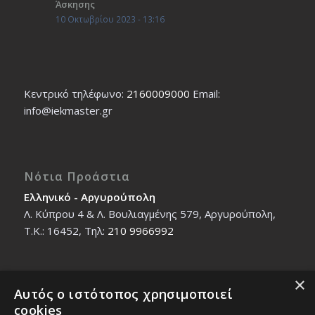
Άσκησης
10 Οκτωβρίου 2023 - 13:16
Κεντρικό τηλέφωνο:
2160009000
Εmail:
info@iekmaster.gr
Νότια Προάστια
Ελληνικό - Αργυρούπολη
Λ. Κύπρου 4 & Λ. Βουλιαγμένης 579, Αργυρούπολη,
T.K.: 16452, Τηλ:
210 9966992
×
Αυτός ο ιστότοπος χρησιμοποιεί
Βόρεια Προάστια
cookies