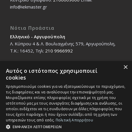
info@iekmaster.gr
Νότια Προάστια
Ελληνικό - Αργυρούπολη
Λ. Κύπρου 4 & Λ. Βουλιαγμένης 579, Αργυρούπολη,
T.K.: 16452, Τηλ:
210 9966992
×
Αυτός ο ιστότοπος χρησιμοποιεί
Βόρεια Προάστια
cookies
Νέο Ηράκλειο - Μαρούσι
Χρησιμοποιούμε cookies για να εξατομικεύσουμε το περιεχόμενο,
Ζαλοκώστα 18 & Εμμανουήλ Παπαδάκη 12, T.K.:
τις διαφημίσεις και να αναλύσουμε την επισκεψιμότητά μας.
14121, Τηλ:
210 2712588
Μοιραζόμαστε επίσης πληροφορίες σχετικά με τη χρήση του
ιστότοπού μας με τους συνεργάτες διαφήμισης και ανάλυσης, οι
οποίοι ενδέχεται να τις συνδυάσουν με άλλες πληροφορίες που
τους έχετε παράσχει ή που έχουν συλλέξει από τη χρήση των
υπηρεσιών τους από εσάς.
Πολιτική Απορρήτου
ΕΜΦΑΝΙΣΗ ΛΕΠΤΟΜΕΡΕΙΩΝ
© Copyright - IEK MASTER -
Enfold Theme by Kriesi