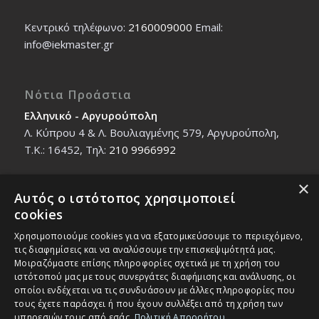
Κεντρικό τηλέφωνο:
2160009000
Εmail:
info@iekmaster.gr
Νότια Προάστια
Ελληνικό - Αργυρούπολη
Λ. Κύπρου 4 & Λ. Βουλιαγμένης 579, Αργυρούπολη,
T.K.: 16452, Τηλ:
210 9966992
×
Αυτός ο ιστότοπος χρησιμοποιεί
Βόρεια Προάστια
cookies
Νέο Ηράκλειο - Μαρούσι
Χρησιμοποιούμε cookies για να εξατομικεύσουμε το περιεχόμενο,
Ζαλοκώστα 18 & Εμμανουήλ Παπαδάκη 12, T.K.:
τις διαφημίσεις και να αναλύσουμε την επισκεψιμότητά μας.
14121, Τηλ:
210 2712588
Μοιραζόμαστε επίσης πληροφορίες σχετικά με τη χρήση του
ιστότοπού μας με τους συνεργάτες διαφήμισης και ανάλυσης, οι
οποίοι ενδέχεται να τις συνδυάσουν με άλλες πληροφορίες που
τους έχετε παράσχει ή που έχουν συλλέξει από τη χρήση των
υπηρεσιών τους από εσάς.
Πολιτική Απορρήτου