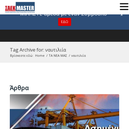
Για οποιαδήποτε πληροφορία
ΜΙΛΗΣΤΕ άμεσα με έναν Σύμβουλο
+
ΕΔΩ
Tag Archive for: ναυτιλιία
Βρίσκεστε εδώ:
Home
/
ΤΑ ΝΕΑ ΜΑΣ
/
ναυτιλιία
Άρθρα