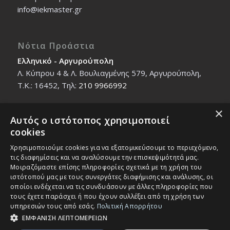
info@iekmaster.gr
Νότια Προάστια
Ελληνικό - Αργυρούπολη
Λ. Κύπρου 4 & Λ. Βουλιαγμένης 579, Αργυρούπολη,
T.K.: 16452, Τηλ:
210 9966992
×
Αυτός ο ιστότοπος χρησιμοποιεί
Βόρεια Προάστια
cookies
Νέο Ηράκλειο - Μαρούσι
Χρησιμοποιούμε cookies για να εξατομικεύσουμε το περιεχόμενο,
Ζαλοκώστα 18 & Εμμανουήλ Παπαδάκη 12, T.K.:
τις διαφημίσεις και να αναλύσουμε την επισκεψιμότητά μας.
14121, Τηλ:
210 2712588
Μοιραζόμαστε επίσης πληροφορίες σχετικά με τη χρήση του
ιστότοπού μας με τους συνεργάτες διαφήμισης και ανάλυσης, οι
οποίοι ενδέχεται να τις συνδυάσουν με άλλες πληροφορίες που
τους έχετε παράσχει ή που έχουν συλλέξει από τη χρήση των
υπηρεσιών τους από εσάς.
Πολιτική Απορρήτου
ΕΜΦΑΝΙΣΗ ΛΕΠΤΟΜΕΡΕΙΩΝ
© Copyright - IEK MASTER -
Enfold Theme by Kriesi