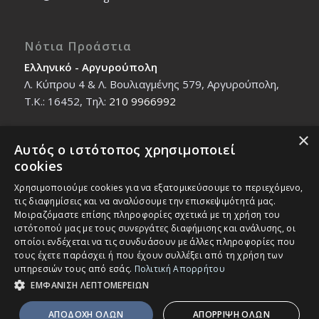
Νότια Προάστια
Ελληνικό - Αργυρούπολη
Λ. Κύπρου 4 & Λ. Βουλιαγμένης 579, Αργυρούπολη,
T.K.: 16452, Τηλ:
210 9966992
×
Αυτός ο ιστότοπος χρησιμοποιεί
Βόρεια Προάστια
cookies
Νέο Ηράκλειο - Μαρούσι
Χρησιμοποιούμε cookies για να εξατομικεύσουμε το περιεχόμενο,
Ζαλοκώστα 18 & Εμμανουήλ Παπαδάκη 12, T.K.:
τις διαφημίσεις και να αναλύσουμε την επισκεψιμότητά μας.
14121, Τηλ:
210 2712588
Μοιραζόμαστε επίσης πληροφορίες σχετικά με τη χρήση του
ιστότοπού μας με τους συνεργάτες διαφήμισης και ανάλυσης, οι
οποίοι ενδέχεται να τις συνδυάσουν με άλλες πληροφορίες που
τους έχετε παράσχει ή που έχουν συλλέξει από τη χρήση των
υπηρεσιών τους από εσάς.
Πολιτική Απορρήτου
ΕΜΦΑΝΙΣΗ ΛΕΠΤΟΜΕΡΕΙΩΝ
© Copyright - IEK MASTER -
Enfold Theme by Kriesi
ΑΠΟΔΟΧΗ ΟΛΩΝ
ΑΠΟΡΡΙΨΗ ΟΛΩΝ