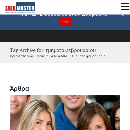
Για οποιαδήποτε πληροφορία
ΜΙΛΗΣΤΕ άμεσα με έναν Σύμβουλο
+
ΕΔΩ
Tag Archive for: τμηματα φεβρουαριου
Βρίσκεστε εδώ:
Home
/
ΤΑ ΝΕΑ ΜΑΣ
/
τμηματα φεβρουαριου
Άρθρα