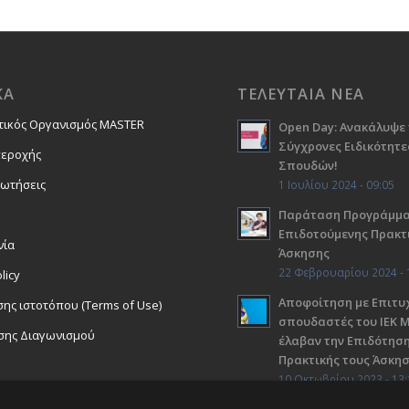
ΚΑ
ΤΕΛΕΥΤΑΙΑ ΝΕΑ
τικός Οργανισμός MASTER
Open Day: Ανακάλυψε 
Σύγχρονες Ειδικότητε
περοχής
Σπουδών!
ρωτήσεις
1 Ιουλίου 2024 - 09:05
Παράταση Προγράμμ
Επιδοτούμενης Πρακτ
νία
Άσκησης
22 Φεβρουαρίου 2024 - 
licy
Αποφοίτηση με Επιτυχ
ης ιστοτόπου (Terms of Use)
σπουδαστές του ΙΕΚ 
σης Διαγωνισμού
έλαβαν την Επιδότηση
Πρακτικής τους Άσκη
10 Οκτωβρίου 2023 - 13: