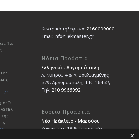
Κεντρικό τηλέφωνο:
2160009000
Εmail: info@iekmaster.gr
τις Πιο
ς
Νότια Προάστια
Ελληνικό - Αργυρούπολη
ατος
Λ. Κύπρου 4 & Λ. Βουλιαγμένης
ικής
579, Αργυρούπολη, T.K.: 16452,
Τηλ:
210 9966992
11:54
ία: Οι
ΜΑSTER
Βόρεια Προάστια
 της
Νέο Ηράκλειο - Μαρούσι
σης
Ζαλοκώστα 18 & Εμμανουήλ
16
×
Παπαδάκη 12, T.K.: 14121, Τηλ: