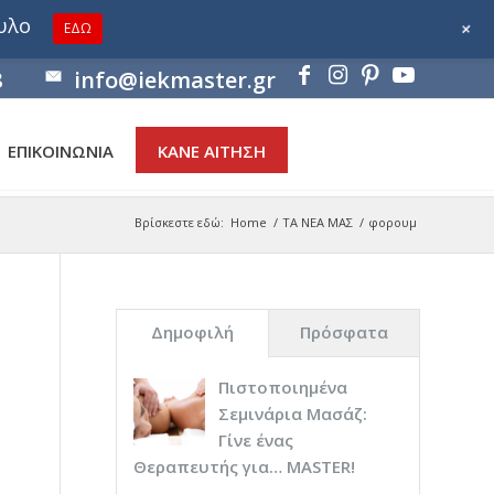
ουλο
+
ΕΔΩ
8
info@iekmaster.gr
ΕΠΙΚΟΙΝΩΝΙΑ
ΚΑΝΕ ΑΙΤΗΣΗ
Βρίσκεστε εδώ:
Home
/
ΤΑ ΝΕΑ ΜΑΣ
/
φορουμ
Δημοφιλή
Πρόσφατα
Πιστοποιημένα
Σεμινάρια Μασάζ:
Γίνε ένας
Θεραπευτής για… ΜASTER!