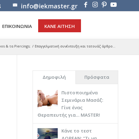
8
info@iekmaster.gr
ΕΠΙΚΟΙΝΩΝΙΑ
ΚΑΝΕ ΑΙΤΗΣΗ
os & τα Piercings;
/
Επαγγελματική συνέντευξη και τατουάζ άρθρο...
Δημοφιλή
Πρόσφατα
Πιστοποιημένα
Σεμινάρια Μασάζ:
Γίνε ένας
Θεραπευτής για… ΜASTER!
Κάνε το τεστ
ΔΩΡΕΑΝ: “Τι να