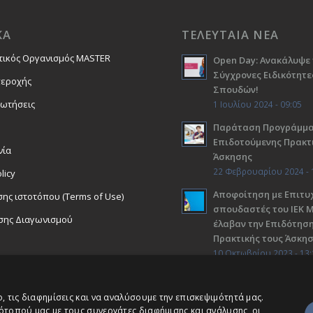
ΚΑ
ΤΕΛΕΥΤΑΙΑ ΝΕΑ
τικός Οργανισμός MASTER
Open Day: Ανακάλυψε 
Σύγχρονες Ειδικότητε
περοχής
Σπουδών!
ρωτήσεις
1 Ιουλίου 2024 - 09:05
Παράταση Προγράμμ
Επιδοτούμενης Πρακτ
νία
Άσκησης
22 Φεβρουαρίου 2024 - 
licy
Αποφοίτηση με Επιτυχ
ης ιστοτόπου (Terms of Use)
σπουδαστές του ΙΕΚ 
σης Διαγωνισμού
έλαβαν την Επιδότηση
Πρακτικής τους Άσκη
10 Οκτωβρίου 2023 - 13:
 τις διαφημίσεις και να αναλύσουμε την επισκεψιμότητά μας.
ότοπού μας με τους συνεργάτες διαφήμισης και ανάλυσης, οι