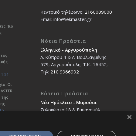
Κεντρικό τηλέφωνο:
2160009000
Εmail: info@iekmaster.gr
τις Πιο
ς
Νότια Προάστια
Ελληνικό - Αργυρούπολη
ατος
Λ. Κύπρου 4 & Λ. Βουλιαγμένης
ικής
579, Αργυρούπολη, T.K.: 16452,
Τηλ:
210 9966992
11:54
ία: Οι
ΜΑSTER
Βόρεια Προάστια
 της
Νέο Ηράκλειο - Μαρούσι
σης
Ζαλοκώστα 18 & Εμμανουήλ
16
×
Παπαδάκη 12, T.K.: 14121, Τηλ:
210 2712588