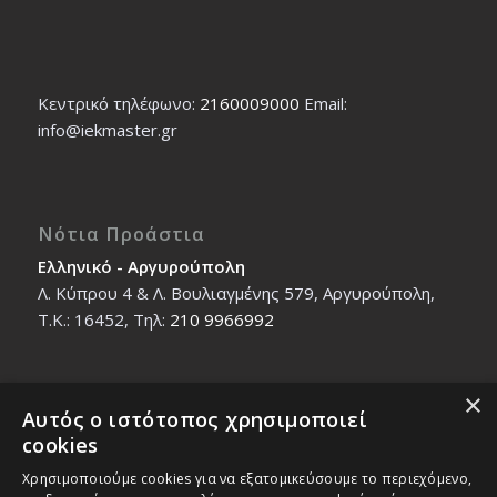
Κεντρικό τηλέφωνο:
2160009000
Εmail:
info@iekmaster.gr
Νότια Προάστια
Ελληνικό - Αργυρούπολη
Λ. Κύπρου 4 & Λ. Βουλιαγμένης 579, Αργυρούπολη,
T.K.: 16452, Τηλ:
210 9966992
×
Αυτός ο ιστότοπος χρησιμοποιεί
Βόρεια Προάστια
cookies
Νέο Ηράκλειο - Μαρούσι
Χρησιμοποιούμε cookies για να εξατομικεύσουμε το περιεχόμενο,
Ζαλοκώστα 18 & Εμμανουήλ Παπαδάκη 12, T.K.: