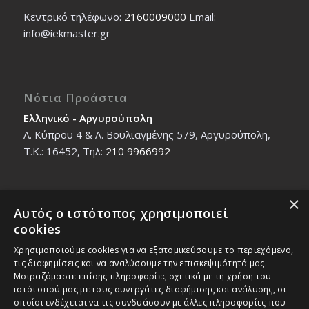
Κεντρικό τηλέφωνο:
2160009000
Εmail:
info@iekmaster.gr
Νότια Προάστια
Ελληνικό - Αργυρούπολη
Λ. Κύπρου 4 & Λ. Βουλιαγμένης 579, Αργυρούπολη,
T.K.: 16452, Τηλ:
210 9966992
×
Αυτός ο ιστότοπος χρησιμοποιεί
Βόρεια Προάστια
cookies
Νέο Ηράκλειο - Μαρούσι
Χρησιμοποιούμε cookies για να εξατομικεύσουμε το περιεχόμενο,
Ζαλοκώστα 18 & Εμμανουήλ Παπαδάκη 12, T.K.:
τις διαφημίσεις και να αναλύσουμε την επισκεψιμότητά μας.
14121, Τηλ:
210 2712588
Μοιραζόμαστε επίσης πληροφορίες σχετικά με τη χρήση του
ιστότοπού μας με τους συνεργάτες διαφήμισης και ανάλυσης, οι
οποίοι ενδέχεται να τις συνδυάσουν με άλλες πληροφορίες που