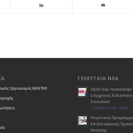
ΚΑ
ΤΕΛΕΥΤΑΙΑ ΝΕΑ
τικός Οργανισμός MASTER
Open Day: Ανακάλυψε 
Σύγχρονες Ειδικότητε
περοχής
Σπουδών!
ρωτήσεις
1 Ιουλίου 2024 - 09:05
Παράταση Προγράμμ
Επιδοτούμενης Πρακτ
νία
Άσκησης