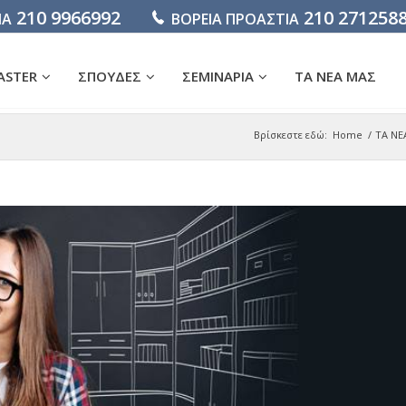
210 9966992
210 271258
ΙΑ
ΒΟΡΕΙΑ ΠΡΟΑΣΤΙΑ
ASTER
ΣΠΟΥΔΕΣ
ΣΕΜΙΝΑΡΙΑ
ΤΑ ΝΕΑ ΜΑΣ
Βρίσκεστε εδώ:
Home
/
ΤΑ ΝΕ