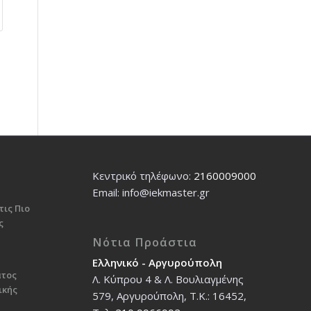
Κεντρικό τηλέφωνο:
2160009000
Εmail: info@iekmaster.gr
τις Πιο
ς
Νότια Προάστια
Ελληνικό - Αργυρούπολη
ατος
Λ. Κύπρου 4 & Λ. Βουλιαγμένης
ικής
579, Αργυρούπολη, T.K.: 16452,