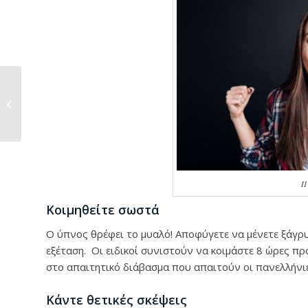
Το ΙEK ΜΑSTER
Ασημένιος Χορηγός
στο Dusseldorf
Maritime...
Π
Κοιμηθείτε σωστά
Ο ύπνος θρέφει το μυαλό! Αποφύγετε να μένετε ξάγρ
εξέταση. Οι ειδικοί συνιστούν να κοιμάστε 8 ώρες πρ
στο απαιτητικό διάβασμα που απαιτούν οι πανελλήνιε
Κάντε θετικές σκέψεις