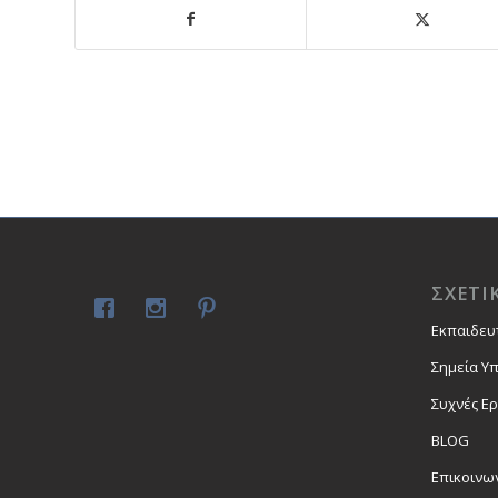
ΣΧΕΤΙ
Εκπαιδευ
Σημεία Υ
Συχνές Ε
BLOG
Επικοινω