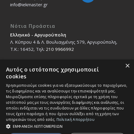
info@iekmaster.gr
Νότια Προάστια
Ελληνικό - Αργυρούπολη
Λ. Κύπρου 4 & Λ. Βουλιαγμένης 579, Αργυρούπολη,
T.K.: 16452, Τηλ:
210 9966992
×
Αυτός ο ιστότοπος χρησιμοποιεί
Βόρεια Προάστια
cookies
Νέο Ηράκλειο - Μαρούσι
Χρησιμοποιούμε cookies για να εξατομικεύσουμε το περιεχόμενο,
Ζαλοκώστα 18 & Εμμανουήλ Παπαδάκη 12, T.K.:
τις διαφημίσεις και να αναλύσουμε την επισκεψιμότητά μας.
14121, Τηλ:
210 2712588
Μοιραζόμαστε επίσης πληροφορίες σχετικά με τη χρήση του
ιστότοπού μας με τους συνεργάτες διαφήμισης και ανάλυσης, οι
οποίοι ενδέχεται να τις συνδυάσουν με άλλες πληροφορίες που
τους έχετε παράσχει ή που έχουν συλλέξει από τη χρήση των
υπηρεσιών τους από εσάς.
Πολιτική Απορρήτου
ΕΜΦΑΝΙΣΗ ΛΕΠΤΟΜΕΡΕΙΩΝ
© Copyright - IEK MASTER -
Enfold Theme by Kriesi