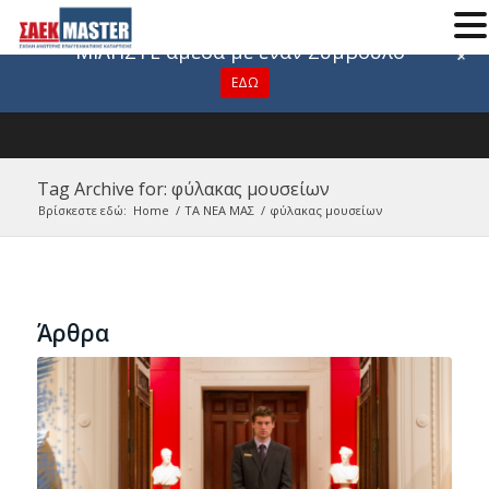
Για οποιαδήποτε πληροφορία
ΜΙΛΗΣΤΕ άμεσα με έναν Σύμβουλο
+
ΕΔΩ
Tag Archive for: φύλακας μουσείων
Βρίσκεστε εδώ:
Home
/
ΤΑ ΝΕΑ ΜΑΣ
/
φύλακας μουσείων
Άρθρα