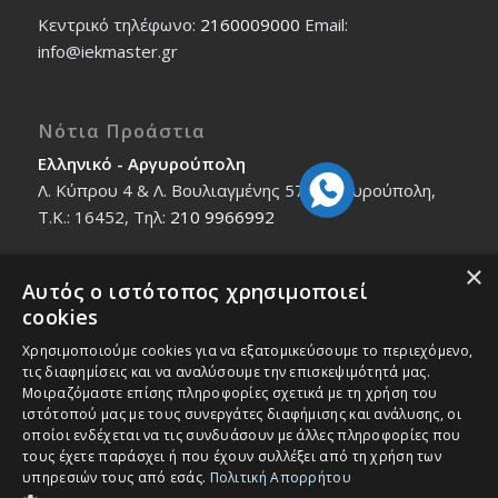
Κεντρικό τηλέφωνο:
2160009000
Εmail:
info@iekmaster.gr
Νότια Προάστια
Ελληνικό - Αργυρούπολη
Λ. Κύπρου 4 & Λ. Βουλιαγμένης 579, Αργυρούπολη,
T.K.: 16452, Τηλ:
210 9966992
×
Αυτός ο ιστότοπος χρησιμοποιεί
Βόρεια Προάστια
cookies
Νέο Ηράκλειο - Μαρούσι
Χρησιμοποιούμε cookies για να εξατομικεύσουμε το περιεχόμενο,
Ζαλοκώστα 18 & Εμμανουήλ Παπαδάκη 12, T.K.:
τις διαφημίσεις και να αναλύσουμε την επισκεψιμότητά μας.
14121, Τηλ:
210 2712588
Μοιραζόμαστε επίσης πληροφορίες σχετικά με τη χρήση του
ιστότοπού μας με τους συνεργάτες διαφήμισης και ανάλυσης, οι
οποίοι ενδέχεται να τις συνδυάσουν με άλλες πληροφορίες που
τους έχετε παράσχει ή που έχουν συλλέξει από τη χρήση των
υπηρεσιών τους από εσάς.
Πολιτική Απορρήτου