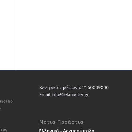
Κεντρικό τηλέφωνο:
2160009000
Εmail: info@iekmaster.gr
τις Πιο
ς
Νότια Προάστια
ατος
Ελληνικό - Αργυρούπολη