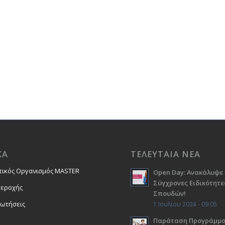
ΚΑ
ΤΕΛΕΥΤΑΙΑ ΝΕΑ
τικός Οργανισμός MASTER
Open Day: Ανακάλυψε 
Σύγχρονες Ειδικότητε
περοχής
Σπουδών!
ρωτήσεις
1 Ιουλίου 2024 - 09:05
Παράταση Προγράμμ