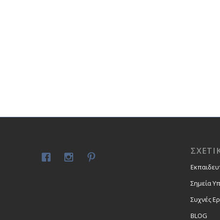
ΣΧΕΤΙ
Εκπαιδευ
Σημεία Υ
Συχνές Ε
BLOG