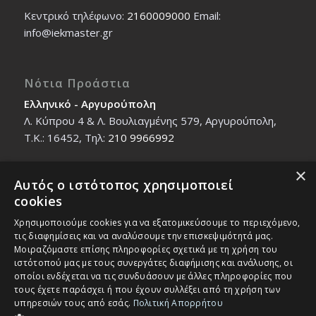
Κεντρικό τηλέφωνο:
2160009000
Εmail:
info@iekmaster.gr
Νότια Προάστια
Ελληνικό - Αργυρούπολη
Λ. Κύπρου 4 & Λ. Βουλιαγμένης 579, Αργυρούπολη,
T.K.: 16452, Τηλ:
210 9966992
×
Αυτός ο ιστότοπος χρησιμοποιεί
Βόρεια Προάστια
cookies
Νέο Ηράκλειο - Μαρούσι
Χρησιμοποιούμε cookies για να εξατομικεύσουμε το περιεχόμενο,
Ζαλοκώστα 18 & Εμμανουήλ Παπαδάκη 12, T.K.:
τις διαφημίσεις και να αναλύσουμε την επισκεψιμότητά μας.
14121, Τηλ:
210 2712588
Μοιραζόμαστε επίσης πληροφορίες σχετικά με τη χρήση του
ιστότοπού μας με τους συνεργάτες διαφήμισης και ανάλυσης, οι
οποίοι ενδέχεται να τις συνδυάσουν με άλλες πληροφορίες που
τους έχετε παράσχει ή που έχουν συλλέξει από τη χρήση των
υπηρεσιών τους από εσάς.
Πολιτική Απορρήτου