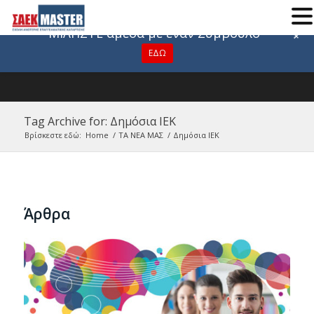
Για οποιαδήποτε πληροφορία
ΜΙΛΗΣΤΕ άμεσα με έναν Σύμβουλο
+
ΕΔΩ
Tag Archive for: Δημόσια ΙΕΚ
Βρίσκεστε εδώ:
Home
/
ΤΑ ΝΕΑ ΜΑΣ
/
Δημόσια ΙΕΚ
Άρθρα