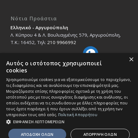
Νότια Προάστια
Ελληνικό - Αργυρούπολη
Λ. Κύπρου 4 & Λ. Βουλιαγμένης 579, Αργυρούπολη,
T.K.: 16452, Τηλ:
210 9966992
×
Αυτός ο ιστότοπος χρησιμοποιεί
Βόρεια Προάστια
cookies
Νέο Ηράκλειο - Μαρούσι
Χρησιμοποιούμε cookies για να εξατομικεύσουμε το περιεχόμενο,
Ζαλοκώστα 18 & Εμμανουήλ Παπαδάκη 12, T.K.:
τις διαφημίσεις και να αναλύσουμε την επισκεψιμότητά μας.
14121, Τηλ:
210 2712588
Μοιραζόμαστε επίσης πληροφορίες σχετικά με τη χρήση του
ιστότοπού μας με τους συνεργάτες διαφήμισης και ανάλυσης, οι
οποίοι ενδέχεται να τις συνδυάσουν με άλλες πληροφορίες που
τους έχετε παράσχει ή που έχουν συλλέξει από τη χρήση των
υπηρεσιών τους από εσάς.
Πολιτική Απορρήτου
ΕΜΦΑΝΙΣΗ ΛΕΠΤΟΜΕΡΕΙΩΝ
© Copyright - IEK MASTER -
Enfold Theme by Kriesi
ΑΠΟΔΟΧΗ ΟΛΩΝ
ΑΠΟΡΡΙΨΗ ΟΛΩΝ