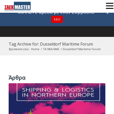
Για οποιαδήποτε πληροφορία
ΜΙΛΗΣΤΕ άμεσα με έναν Σύμβουλο
+
ΕΔΩ
Tag Archive for: Dusseldorf Maritime Forum
Βρίσκεστε εδώ:
Home
/
ΤΑ ΝΕΑ ΜΑΣ
/
Dusseldorf Maritime Forum
Άρθρα