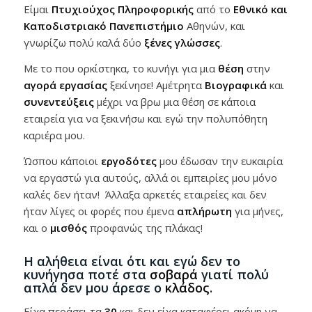
Είμαι
Πτυχιούχος Πληροφορικής
από το
Εθνικό και
Καποδιστριακό Πανεπιστήμιο
Αθηνών, και
γνωρίζω πολύ καλά δύο
ξένες γλώσσες
.
Με το που ορκίστηκα, το κυνήγι για μια
θέση
στην
αγορά εργασίας
ξεκίνησε! Αμέτρητα
Βιογραφικά
και
συνεντεύξεις
μέχρι να βρω μια θέση σε κάποια
εταιρεία για να ξεκινήσω και εγώ την πολυπόθητη
καριέρα μου.
Ώσπου κάποιοι
εργοδότες
μου έδωσαν την ευκαιρία
να εργαστώ για αυτούς, αλλά οι εμπειρίες μου μόνο
καλές δεν ήταν! Άλλαξα αρκετές εταιρείες και δεν
ήταν λίγες οι φορές που έμενα
απλήρωτη
για μήνες,
και ο
μισθός
προφανώς της πλάκας!
Η αλήθεια είναι ότι και εγώ δεν το
κυνήγησα ποτέ στα
σοβαρά
γιατί πολύ
απλά δεν μου άρεσε ο
κλάδος
.
Είχα περάσει τα
30
και δεν είχα καταφέρει ακόμη να