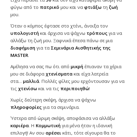
φύγω από το
πατρικό
μου και να
φτιάξω
τη
ζωή
μου.
Όταν ο κόμπος έφτασε στο χτένι, άνοιξα τον
υπολογιστή
και άρχισα να ψάχνω
τρόπους
για να
αλλάξω τη ζωή μου. Ξαφνικά έπεσα πάνω σε μια
διαφήμιση
για τα
Σεμινάρια Αισθητικής της
MASTER
.
Αμέλησα να σας πω ότι από
μικρή
έπιαναν τα χέρια
μου σε διάφορα
χτενίσματα
και είχα λατρεία
στα…
μαλλιά
. Πολλές φίλες μου ερχόντουσαν για να
τις
χτενίσω
και να τις
περιποιηθώ
!
Χωρίς δεύτερη σκέψη, άρχισα να ψάχνω
πληροφορίες
για τα σεμινάρια.
Ύστερα από ώριμη σκέψη, αποφάσισα να αλλάξω
καριέρα
. Η
Κομμωτική
για μένα ήταν η ιδανική
επιλογή! Αν σου
αρέσει
κάτι, τότε σίγουρα θα το