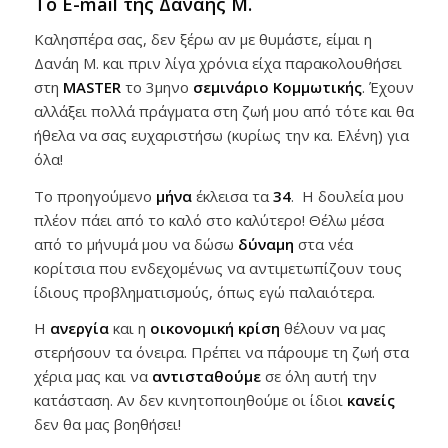
Το E-mail της Δανάης Μ.
Καλησπέρα σας, δεν ξέρω αν με θυμάστε, είμαι η
Δανάη Μ. και πριν λίγα χρόνια είχα παρακολουθήσει
στη
MASTER
το 3μηνο
σεμινάριο Κομμωτικής
. Έχουν
αλλάξει πολλά πράγματα στη ζωή μου από τότε και θα
ήθελα να σας ευχαριστήσω (κυρίως την κα. Ελένη) για
όλα!
Το προηγούμενο
μήνα
έκλεισα τα
34
. Η δουλεία μου
πλέον πάει από το καλό στο καλύτερο! Θέλω μέσα
από το μήνυμά μου να δώσω
δύναμη
στα νέα
κορίτσια που ενδεχομένως να αντιμετωπίζουν τους
ίδιους προβληματισμούς, όπως εγώ παλαιότερα.
Η
ανεργία
και η
οικονομική κρίση
θέλουν να μας
στερήσουν τα όνειρα. Πρέπει να πάρουμε τη ζωή στα
χέρια μας και να
αντισταθούμε
σε όλη αυτή την
κατάσταση. Αν δεν κινητοποιηθούμε οι ίδιοι
κανείς
δεν θα μας βοηθήσει!