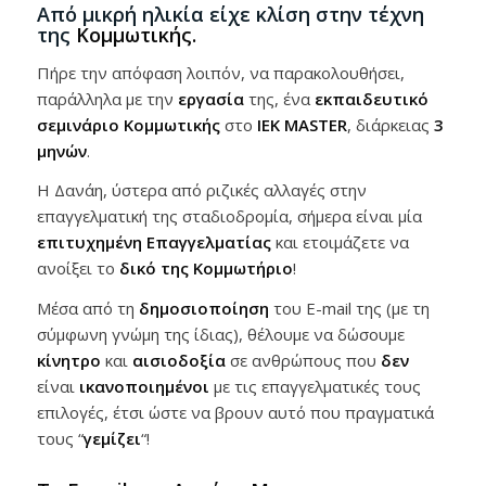
Από μικρή ηλικία είχε κλίση στην τέχνη
της
Κομμωτικής.
Πήρε την απόφαση λοιπόν, να παρακολουθήσει,
παράλληλα με την
εργασία
της, ένα
εκπαιδευτικό
σεμινάριο Κομμωτικής
στο
ΙΕΚ MASTER
, διάρκειας
3
μηνών
.
Η Δανάη, ύστερα από ριζικές αλλαγές στην
επαγγελματική της σταδιοδρομία, σήμερα είναι μία
επιτυχημένη Επαγγελματίας
και ετοιμάζετε να
ανοίξει το
δικό της Κομμωτήριο
!
Μέσα από τη
δημοσιοποίηση
του Ε-mail της (με τη
σύμφωνη γνώμη της ίδιας), θέλουμε να δώσουμε
κίνητρο
και
αισιοδοξία
σε ανθρώπους που
δεν
είναι
ικανοποιημένοι
με τις επαγγελματικές τους
επιλογές, έτσι ώστε να βρουν αυτό που πραγματικά
τους “
γεμίζει
“!