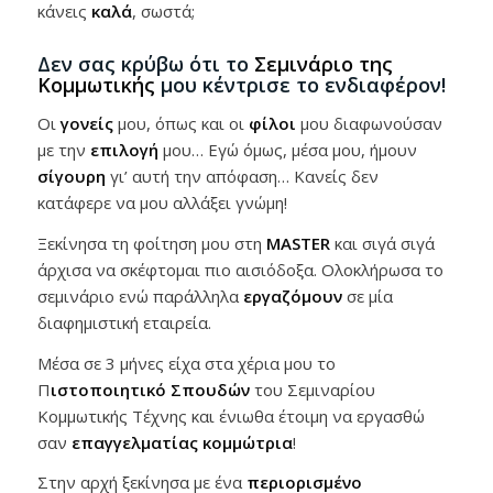
κάνεις
καλά
, σωστά;
Δεν σας κρύβω ότι το
Σεμινάριο της
Κομμωτικής
μου κέντρισε το ενδιαφέρον!
Οι
γονείς
μου, όπως και οι
φίλοι
μου διαφωνούσαν
με την
επιλογή
μου… Εγώ όμως, μέσα μου, ήμουν
σίγουρη
γι’ αυτή την απόφαση… Κανείς δεν
κατάφερε να μου αλλάξει γνώμη!
Ξεκίνησα τη φοίτηση μου στη
MASTER
και σιγά σιγά
άρχισα να σκέφτομαι πιο αισιόδοξα. Ολοκλήρωσα το
σεμινάριο ενώ παράλληλα
εργαζόμουν
σε μία
διαφημιστική εταιρεία.
Μέσα σε 3 μήνες είχα στα χέρια μου το
Π
ιστοποιητικό
Σπουδών
του Σεμιναρίου
Κομμωτικής Τέχνης και ένιωθα έτοιμη να εργασθώ
σαν
επαγγελματίας
κομμώτρια
!
Στην αρχή ξεκίνησα με ένα
περιορισμένο