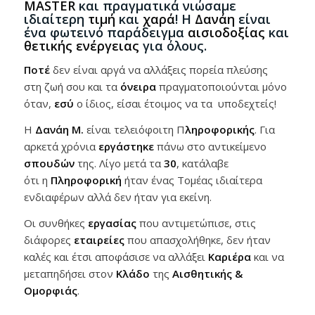
MASTER
και πραγματικά νιώσαμε
ιδιαίτερη
τιμή
και
χαρά
! Η
Δανάη
είναι
ένα φωτεινό παράδειγμα
αισιοδοξίας
και
θετικής ενέργειας
για όλους.
Ποτέ
δεν είναι αργά να αλλάξεις πορεία πλεύσης
στη ζωή σου και τα
όνειρα
πραγματοποιούνται μόνο
όταν,
εσύ
ο ίδιος, είσαι έτοιμος να τα υποδεχτείς!
Η
Δανάη Μ.
είναι τελειόφοιτη Π
ληροφορικής
. Για
αρκετά χρόνια
εργάστηκε
πάνω στο αντικείμενο
σπουδών
της. Λίγο μετά τα
30
, κατάλαβε
ότι η
Πληροφορική
ήταν ένας Τομέας ιδιαίτερα
ενδιαφέρων αλλά δεν ήταν για εκείνη.
Οι συνθήκες
εργασίας
που αντιμετώπισε, στις
διάφορες
εταιρείες
που απασχολήθηκε, δεν ήταν
καλές και έτσι αποφάσισε να αλλάξει
Καριέρα
και να
μεταπηδήσει στον
Κλάδο
της
Αισθητικής &
Ομορφιάς
.