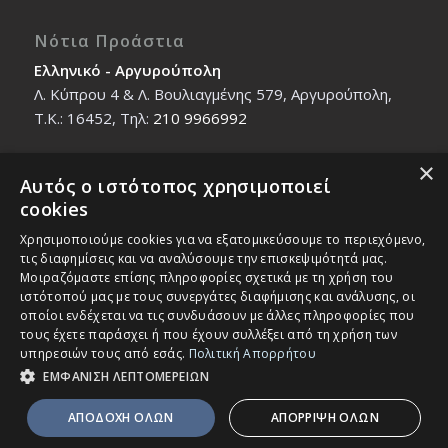
Νότια Προάστια
Ελληνικό - Αργυρούπολη
Λ. Κύπρου 4 & Λ. Βουλιαγμένης 579, Αργυρούπολη,
T.K.: 16452, Τηλ:
210 9966992
×
Αυτός ο ιστότοπος χρησιμοποιεί
Βόρεια Προάστια
cookies
Νέο Ηράκλειο - Μαρούσι
Χρησιμοποιούμε cookies για να εξατομικεύσουμε το περιεχόμενο,
Ζαλοκώστα 18 & Εμμανουήλ Παπαδάκη 12, T.K.:
τις διαφημίσεις και να αναλύσουμε την επισκεψιμότητά μας.
14121, Τηλ:
210 2712588
Μοιραζόμαστε επίσης πληροφορίες σχετικά με τη χρήση του
ιστότοπού μας με τους συνεργάτες διαφήμισης και ανάλυσης, οι
οποίοι ενδέχεται να τις συνδυάσουν με άλλες πληροφορίες που
τους έχετε παράσχει ή που έχουν συλλέξει από τη χρήση των
υπηρεσιών τους από εσάς.
Πολιτική Απορρήτου
ΕΜΦΑΝΙΣΗ ΛΕΠΤΟΜΕΡΕΙΩΝ
© Copyright - IEK MASTER -
Enfold Theme by Kriesi
ΑΠΟΔΟΧΗ ΟΛΩΝ
ΑΠΟΡΡΙΨΗ ΟΛΩΝ