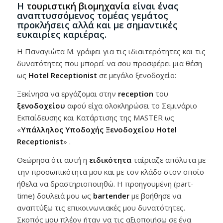
Η
τουριστική βιομηχανία
είναι ένας
αναπτυσσόμενος τομέας γεμάτος
προκλήσεις αλλά και με σημαντικές
ευκαιρίες καριέρας.
Η Παναγιώτα Μ. γράφει για τις ιδιαιτερότητες και τις
δυνατότητες που μπορεί να σου προσφέρει μια θέση
ως
Hotel Receptionist
σε μεγάλο ξενοδοχείο:
Ξεκίνησα να εργάζομαι στην
reception
του
ξενοδοχείου
αφού είχα ολοκληρώσει το Σεμινάριο
Εκπαίδευσης και Κατάρτισης της MASTER ως
«
Υπάλληλος Υποδοχής Ξενοδοχείου Hotel
Receptionist
» .
Θεώρησα ότι αυτή η
ειδικότητα
ταίριαζε απόλυτα με
την προσωπικότητα μου και με τον κλάδο στον οποίο
ήθελα να δραστηριοποιηθώ. Η προηγουμένη (part-
time) δουλειά μου ως
bartender
με βοήθησε να
αναπτύξω τις επικοινωνιακές μου δυνατότητες.
Σκοπός μου πλέον ήταν να τις αξιοποιήσω σε ένα