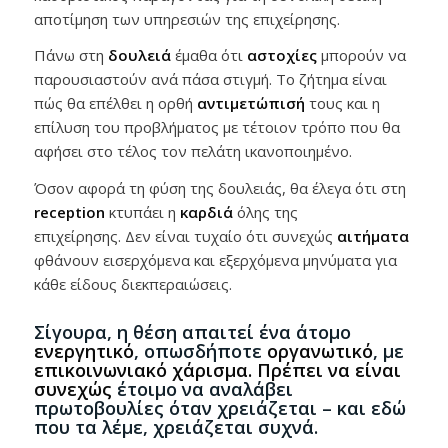
αποτίμηση των υπηρεσιών της επιχείρησης.
Πάνω στη
δουλειά
έμαθα ότι
αστοχίες
μπορούν να
παρουσιαστούν ανά πάσα στιγμή. Το ζήτημα είναι
πώς θα επέλθει η ορθή
αντιμετώπισή
τους και η
επίλυση του προβλήματος με τέτοιον τρόπο που θα
αφήσει στο τέλος τον πελάτη ικανοποιημένο.
Όσον αφορά τη φύση της δουλειάς, θα έλεγα ότι στη
reception
κτυπάει η
καρδιά
όλης της
επιχείρησης. Δεν είναι τυχαίο ότι συνεχώς
αιτήματα
φθάνουν εισερχόμενα και εξερχόμενα μηνύματα για
κάθε είδους διεκπεραιώσεις.
Σίγουρα, η θέση απαιτεί ένα άτομο
ενεργητικό
, οπωσδήποτε
οργανωτικό
, με
επικοινωνιακό χάρισμα. Πρέπει να είναι
συνεχώς
έτοιμο να αναλάβει
πρωτοβουλίες όταν χρειάζεται – και εδώ
που τα λέμε, χρειάζεται συχνά.