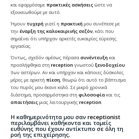
και εφαρμόσαμε
πρακτικές ασκήσεις
ώστε να
εξοικειωθούμε με αυτό.
Ήμουν
τυχερή
γιατί η
πρακτική
μου συνέπεσε με
την
έναρξη της καλοκαιρινής σεζόν
, κάτι που
σημαίνει ότι υπήρχαν αρκετές ευκαιρίες εύρεσης
εργασίας.
Όντως, σχεδόν αμέσως πέρασα
συνέντευξη
και
προσλήφθηκα στη
reception
γνωστού
ξενοδοχείου
3ων αστέρων. Αν και υπήρχαν και κάποιες δύσκολες
μέρες με αρκετή
πίεση
, θεωρώ ότι αυτό το βάπτισμα
του πυρός μου έκανε καλό. Σε μικρό χρονικά
διάστημα, προσαρμόστηκα στη
φιλοσοφία
και τις
απαιτήσεις
μιας λειτουργικής
reception
.
Η καθημερινότητα μου σαν
receptionist
περιλαμβάνει καθήκοντα και τομείς
ευθύνης που έχουν αντίκτυπο σε όλη τη
ροή της επιχείρησης.