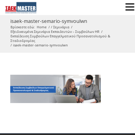
isaek-master-semario-symvoulwn
Βρίσκεστε εδώ:
Home
/
/
Σεμινάρια
/
Εξειδικευμένα Σεμινάρια Εκπαιδευτών – Συμβούλων HR
/
Εκπαίδευση Συμβούλων Επαγγελματικού Προσανατολισμού &
Σταδιοδρομίας
/
isaek-master-semario-symvoulwn