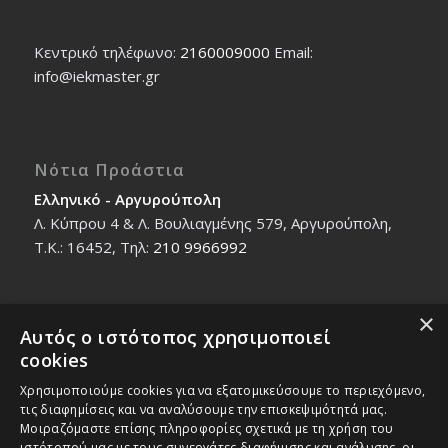
Κεντρικό τηλέφωνο:
2160009000
Εmail:
info@iekmaster.gr
Νότια Προάστια
Ελληνικό - Αργυρούπολη
Λ. Κύπρου 4 & Λ. Βουλιαγμένης 579, Αργυρούπολη,
T.K.: 16452, Τηλ:
210 9966992
×
Αυτός ο ιστότοπος χρησιμοποιεί
Βόρεια Προάστια
cookies
Νέο Ηράκλειο - Μαρούσι
Χρησιμοποιούμε cookies για να εξατομικεύσουμε το περιεχόμενο,
Ζαλοκώστα 18 & Εμμανουήλ Παπαδάκη 12, T.K.:
τις διαφημίσεις και να αναλύσουμε την επισκεψιμότητά μας.
14121, Τηλ:
210 2712588
Μοιραζόμαστε επίσης πληροφορίες σχετικά με τη χρήση του
ιστότοπού μας με τους συνεργάτες διαφήμισης και ανάλυσης, οι