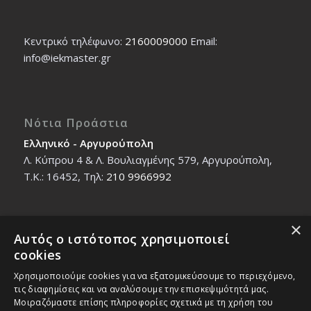
Κεντρικό τηλέφωνο:
2160009000
Εmail:
info@iekmaster.gr
Νότια Προάστια
Ελληνικό - Αργυρούπολη
Λ. Κύπρου 4 & Λ. Βουλιαγμένης 579, Αργυρούπολη,
T.K.: 16452, Τηλ:
210 9966992
×
Αυτός ο ιστότοπος χρησιμοποιεί
Βόρεια Προάστια
cookies
Νέο Ηράκλειο - Μαρούσι
Χρησιμοποιούμε cookies για να εξατομικεύσουμε το περιεχόμενο,
Ζαλοκώστα 18 & Εμμανουήλ Παπαδάκη 12, T.K.:
τις διαφημίσεις και να αναλύσουμε την επισκεψιμότητά μας.
14121, Τηλ:
210 2712588
Μοιραζόμαστε επίσης πληροφορίες σχετικά με τη χρήση του