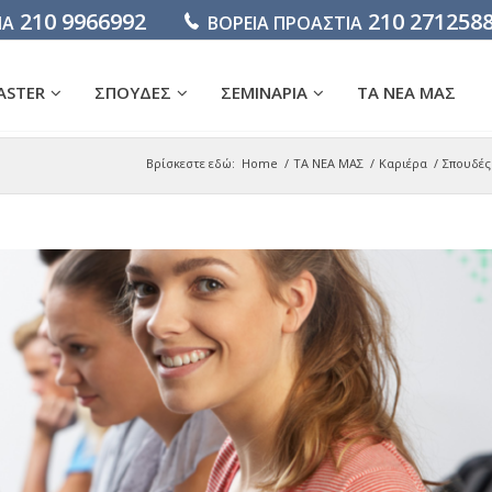
210 9966992
210 271258
ΙΑ
ΒΟΡΕΙΑ ΠΡΟΑΣΤΙΑ
ASTER
ΣΠΟΥΔΕΣ
ΣΕΜΙΝΑΡΙΑ
ΤΑ ΝΕΑ ΜΑΣ
Βρίσκεστε εδώ:
Home
/
ΤΑ ΝΕΑ ΜΑΣ
/
Καριέρα
/
Σπουδές