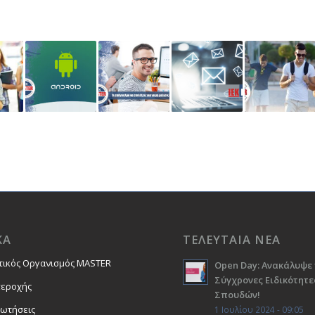
ΚΑ
ΤΕΛΕΥΤΑΙΑ ΝΕΑ
τικός Οργανισμός MASTER
Open Day: Ανακάλυψε 
Σύγχρονες Ειδικότητε
περοχής
Σπουδών!
ρωτήσεις
1 Ιουλίου 2024 - 09:05