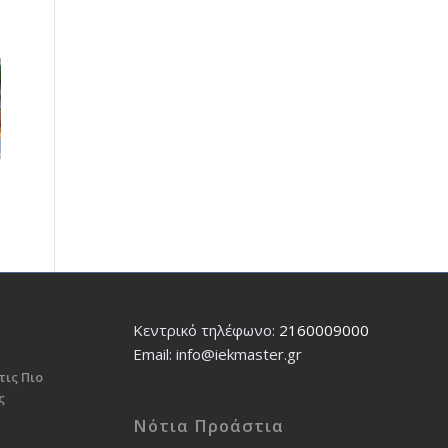
Κεντρικό τηλέφωνο:
2160009000
Εmail: info@iekmaster.gr
τις Πιο
ς
Νότια Προάστια